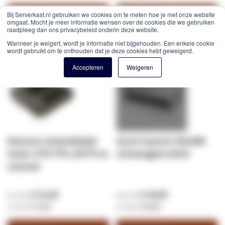
Winkelwagen
Winkelwagen
Bij Serverkast.nl gebruiken we cookies om te meten hoe je met onze website
omgaat. Mocht je meer informatie wensen over de cookies die we gebruiken
raadpleeg dan ons privacybeleid onderin deze website.
Offerte
Offerte
Wanneer je weigert, wordt je informatie niet bijgehouden. Een enkele cookie
wordt gebruikt om te onthouden dat je deze cookies hebt geweigerd.
Accepteren
Weigeren
Danicom netwerkkabel
Zyxel 5-poorts GS105B
tester UTP, FTP, (S)FTP en
unmanaged switch
coaxiaal
€ 12,83
€ 16,60
€ 15,52
€ 20,09