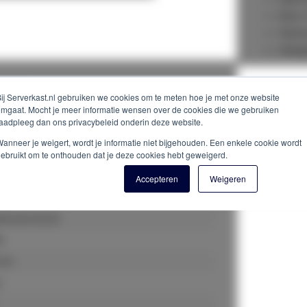
Kleur:
Vlamv
Haloge
30302
ij Serverkast.nl gebruiken we cookies om te meten hoe je met onze website
mgaat. Mocht je meer informatie wensen over de cookies die we gebruiken
0289752699
aadpleeg dan ons privacybeleid onderin deze website.
ket
anneer je weigert, wordt je informatie niet bijgehouden. Een enkele cookie wordt
ebruikt om te onthouden dat je deze cookies hebt geweigerd.
rs
Accepteren
Weigeren
lex
timode 50/125
4
 mm
e